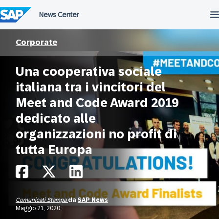
Salta
al
contenuto
Corporate
Una cooperativa sociale
italiana tra i vincitori del
Meet and Code Award 2019
dedicato alle
organizzazioni no profit di
tutta Europa
Comunicati Stampa
da
SAP News
Maggio 21, 2020