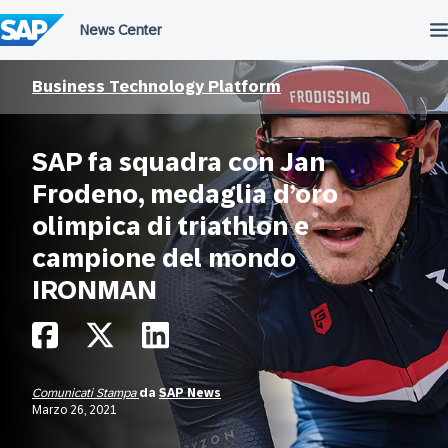
Salta
al
contenuto
Business Technology Platform
SAP fa squadra con Jan
Frodeno, medaglia d’oro
olimpica di triathlon e
campione del mondo
IRONMAN
Comunicati Stampa
da
SAP News
Marzo 26, 2021