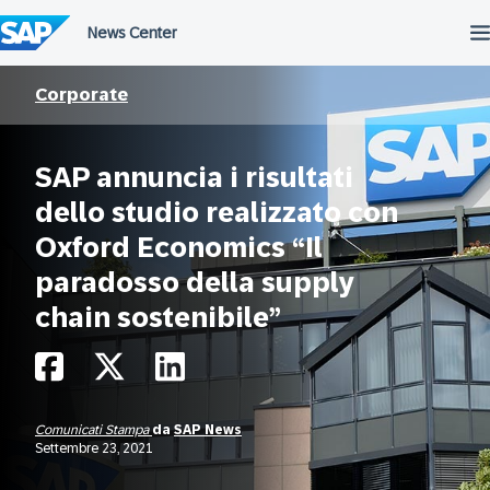
Salta
al
contenuto
Corporate
SAP annuncia i risultati
dello studio realizzato con
Oxford Economics “Il
paradosso della supply
chain sostenibile”
Comunicati Stampa
da
SAP News
Settembre 23, 2021