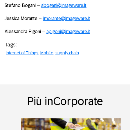
Stefano Bogani –
sbogani@imageware.it
Jessica Morante –
jmorante@imageware.it
Alessandra Pigoni –
apigoni@imageware.it
Tags:
Internet of Things
Mobile
supply chain
Più inCorporate