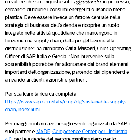
un valore che si conquista solo
aggiustando
un processo,
cercando di ridurre i consumi energetici o usando meno
plastica. Deve essere invece un fattore centrale nella
strategia di business dell’azienda e ricoprire un ruolo
integrale nelle attività quotidiane che mantengono in
funzione una supply chain, dalla progettazione alla
distribuzione”, ha dichiarato
Carla Masperi
, Chief Operating
Officer di SAP Italia e Grecia. “Non intervenire sulla
sostenibilità potrebbe far allontanare dal brand elementi
importanti dell’organizzazione, partendo dai dipendenti e
arrivando ai clienti, azionisti e partner”.
Per scaricare la ricerca completa
https://www.sap.com/italy/cmp/dg/sustainable-supply-
chain/index.html
.
Per maggiori informazioni sugli eventi organizzati da SAP, i
suoi partner e
MADE, Competence Center per l’Industria
4.0
, per le aziende del settore manifatturiero per lo