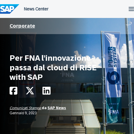
Salta
al
contenuto
Corporate
Per FNA l’innovazione
passa dal cloud di RISE
with SAP
Comunicati Stampa
da
SAP News
Gennaio 9, 2023