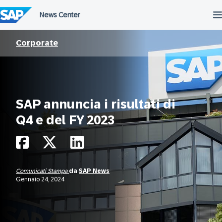
Salta
al
contenuto
Corporate
SAP annuncia i risultati di
Q4 e del FY 2023
Comunicati Stampa
da
SAP News
Gennaio 24, 2024