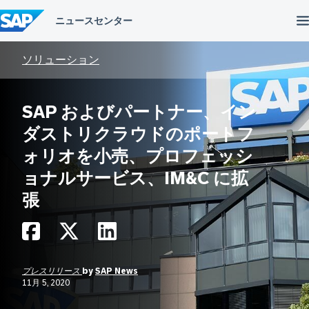
コ
ン
テ
ン
ツ
ソリューション
へ
ス
キ
SAP およびパートナー、イン
ッ
プ
ダストリクラウドのポートフ
ォリオを小売、プロフェッシ
ョナルサービス、IM&C に拡
張
プレスリリース
by
SAP News
11月 5, 2020