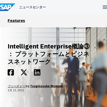
コ
ン
テ
ン
ツ
Features
へ
ス
キ
ッ
プ
Intelligent Enterprise概論③
： プラットフォームとビジネ
スネットワーク
フィーチャー
by
Tsuginosuke Momoki
1月 22, 2021