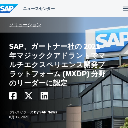
コ
ン
テ
ン
ツ
ソリューション
へ
ス
キ
SAP、ガートナー社の 2021
ッ
プ
年マジッククアドラントでマ
ルチエクスペリエンス開発プ
ラットフォーム (MXDP) 分野
のリーダーに認定
プレスリリース
by
SAP News
8月 12, 2021