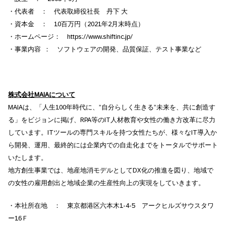
・代表者 ： 代表取締役社長 丹下 大
・資本金 ： 10百万円（2021年2月末時点）
・ホームページ： https://www.shiftinc.jp/
・事業内容 ： ソフトウェアの開発、品質保証、テスト事業など
株式会社
MAIA
について
MAIAは、「人生100年時代に、”自分らしく生きる”未来を、共に創造す
る」をビジョンに掲げ、RPA等のIT人材教育や女性の働き方改革に尽力
しています。ITツールの専門スキルを持つ女性たちが、様々なIT導入か
ら開発、運用、最終的には企業内での自走化までをトータルでサポート
いたします。
地方創生事業では、地産地消モデルとしてDX化の推進を図り、地域で
の女性の雇用創出と地域企業の生産性向上の実現をしていきます。
・本社所在地 ： 東京都港区六本木1-4-5 アークヒルズサウスタワ
ー16Ｆ