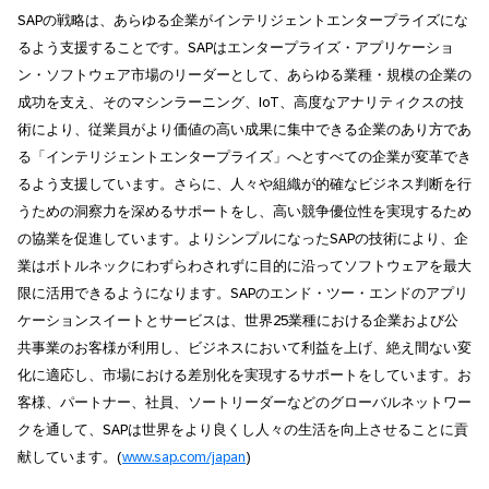
SAPの戦略は、あらゆる企業がインテリジェントエンタープライズにな
るよう支援することです。SAPはエンタープライズ・アプリケーショ
ン・ソフトウェア市場のリーダーとして、あらゆる業種・規模の企業の
成功を支え、そのマシンラーニング、IoT、高度なアナリティクスの技
術により、従業員がより価値の高い成果に集中できる企業のあり方であ
る「インテリジェントエンタープライズ」へとすべての企業が変革でき
るよう支援しています。さらに、人々や組織が的確なビジネス判断を行
うための洞察力を深めるサポートをし、高い競争優位性を実現するため
の協業を促進しています。よりシンプルになったSAPの技術により、企
業はボトルネックにわずらわされずに目的に沿ってソフトウェアを最大
限に活用できるようになります。SAPのエンド・ツー・エンドのアプリ
ケーションスイートとサービスは、世界25業種における企業および公
共事業のお客様が利用し、ビジネスにおいて利益を上げ、絶え間ない変
化に適応し、市場における差別化を実現するサポートをしています。お
客様、パートナー、社員、ソートリーダーなどのグローバルネットワー
クを通して、SAPは世界をより良くし人々の生活を向上させることに貢
献しています。(
www.sap.com/japan
)