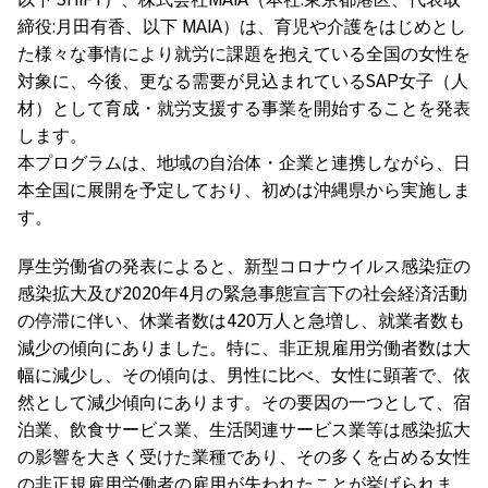
締役:月田有香、以下 MAIA）は、育児や介護をはじめとし
た様々な事情により就労に課題を抱えている全国の女性を
対象に、今後、更なる需要が見込まれているSAP女子（人
材）として育成・就労支援する事業を開始することを発表
します。
本プログラムは、地域の自治体・企業と連携しながら、日
本全国に展開を予定しており、初めは沖縄県から実施しま
す。
厚生労働省の発表によると、新型コロナウイルス感染症の
感染拡大及び2020年4月の緊急事態宣言下の社会経済活動
の停滞に伴い、休業者数は420万人と急増し、就業者数も
減少の傾向にありました。特に、非正規雇用労働者数は大
幅に減少し、その傾向は、男性に比べ、女性に顕著で、依
然として減少傾向にあります。その要因の一つとして、宿
泊業、飲食サービス業、生活関連サービス業等は感染拡大
の影響を大きく受けた業種であり、その多くを占める女性
の非正規雇用労働者の雇用が失われたことが挙げられま