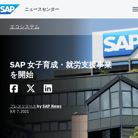
コ
ン
テ
ン
ツ
エコシステム
へ
ス
キ
ッ
プ
SAP 女子育成・就労支援事業
を開始
プレスリリース
by
SAP News
9月 7, 2021