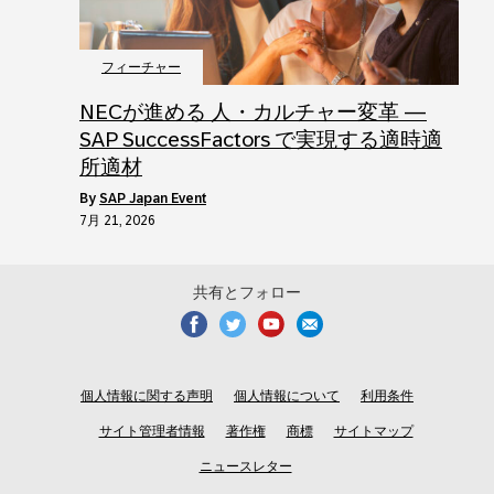
フィーチャー
NECが進める 人・カルチャー変革 ―
SAP SuccessFactors で実現する適時適
所適材
by
SAP Japan Event
7月 21, 2026
共有とフォロー
個人情報に関する声明
個人情報について
利用条件
サイト管理者情報
著作権
商標
サイトマップ
ニュースレター