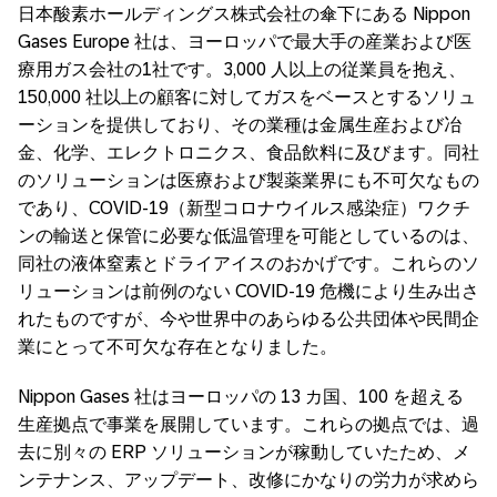
日本酸素ホールディングス株式会社の傘下にある Nippon
Gases Europe 社は、ヨーロッパで最大手の産業および医
療用ガス会社の1社です。3,000 人以上の従業員を抱え、
150,000 社以上の顧客に対してガスをベースとするソリュ
ーションを提供しており、その業種は金属生産および冶
金、化学、エレクトロニクス、食品飲料に及びます。同社
のソリューションは医療および製薬業界にも不可欠なもの
であり、COVID-19（新型コロナウイルス感染症）ワクチ
ンの輸送と保管に必要な低温管理を可能としているのは、
同社の液体窒素とドライアイスのおかげです。これらのソ
リューションは前例のない COVID-19 危機により生み出さ
れたものですが、今や世界中のあらゆる公共団体や民間企
業にとって不可欠な存在となりました。
Nippon Gases 社はヨーロッパの 13 カ国、100 を超える
生産拠点で事業を展開しています。これらの拠点では、過
去に別々の ERP ソリューションが稼動していたため、メ
ンテナンス、アップデート、改修にかなりの労力が求めら