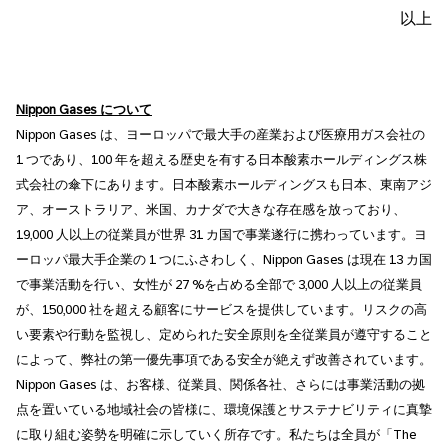
以上
Nippon Gases
について
Nippon Gases は、ヨーロッパで最大手の産業および医療用ガス会社の
1 つであり、100 年を超える歴史を有する日本酸素ホールディングス株
式会社の傘下にあります。日本酸素ホールディングスも日本、東南アジ
ア、オーストラリア、米国、カナダで大きな存在感を放っており、
19,000 人以上の従業員が世界 31 カ国で事業遂行に携わっています。ヨ
ーロッパ最大手企業の 1 つにふさわしく、Nippon Gases は現在 13 カ国
で事業活動を行い、女性が 27 %を占める全部で 3,000 人以上の従業員
が、150,000 社を超える顧客にサービスを提供しています。リスクの高
い要素や行動を監視し、定められた安全原則を全従業員が遵守すること
によって、弊社の第一優先事項である安全が絶えず改善されています。
Nippon Gases は、お客様、従業員、関係各社、さらには事業活動の拠
点を置いている地域社会の皆様に、環境保護とサステナビリティに真摯
に取り組む姿勢を明確に示していく所存です。私たちは全員が「The