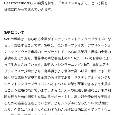
Gas Professionals」の自覚を持ち、「ガスで未来を拓く」という同じ
目標に向かって進んでいきます。
SAP
について
SAP の戦略は、あらゆる企業がインテリジェントエンタープライズにな
るよう支援することです。SAP は、エンタープライズ・アプリケーショ
ン・ソフトウェア市場のリーダーとして、あらゆる業種・規模の企業の
成功を支えており、世界中の商取引売上の 87 %は、SAP のお客様によ
って生み出されています。SAP のマシンラーニング、IoT、高度なアナ
リティクスの技術により、従業員がより価値の高い成果に集中でき、持
続可能な成長を実現する企業のあり方である「サステナブル・インテリ
ジェントエンタープライズ」へとすべての企業が変革できるよう支援す
ることを戦略に掲げています。さらに、人々や組織が的確なビジネス判
断を行うための洞察力を深めるサポートをし、高い競争優位性を実現す
るための協業を促進しています。よりシンプルになった SAP の技術に
より、企業はボトルネックにわずらわされずに目的に沿ってソフトウェ