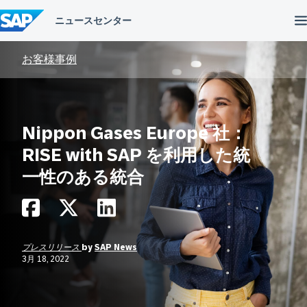
コ
ン
テ
ン
ツ
お客様事例
へ
ス
キ
ッ
プ
Nippon Gases Europe 社：
RISE with SAP を利用した統
一性のある統合
プレスリリース
by
SAP News
3月 18, 2022