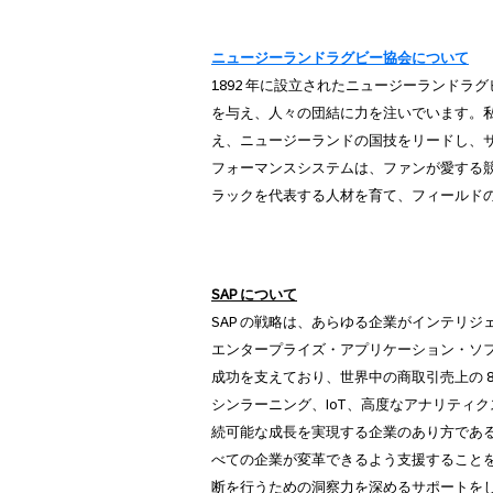
ニュージーランドラグビー協会について
1892 年に設立されたニュージーランド
を与え、人々の団結に力を注いでいます。
え、ニュージーランドの国技をリードし、サ
フォーマンスシステムは、ファンが愛する
ラックを代表する人材を育て、フィールド
SAP
について
SAP の戦略は、あらゆる企業がインテリジ
エンタープライズ・アプリケーション・ソ
成功を支えており、世界中の商取引売上の 87
シンラーニング、IoT、高度なアナリティ
続可能な成長を実現する企業のあり方であ
べての企業が変革できるよう支援すること
断を行うための洞察力を深めるサポートを