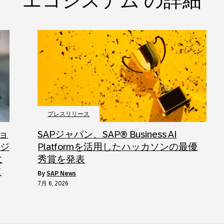
エコシステム の詳細
プレスリリース
ョ
SAPジャパン、SAP® Business AI
ロジ
Platformを活用したハッカソンの最優
に
秀賞を発表
速
by
SAP News
7月 6, 2026