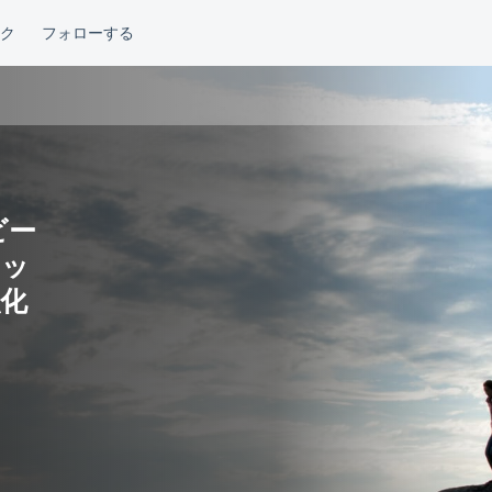
ビー
シッ
化