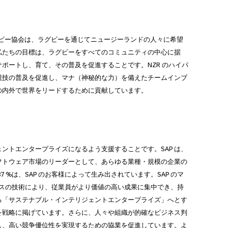
ラグビー協会は、ラグビーを通じてニュージーランドの人々に希望
私たちの目標は、ラグビーをすべてのコミュニティの中心に据
ポートし、育て、その普及を促進することです。NZR のハイパ
競技の普及を促進し、マナ（神秘的な力）を備えたチームインブ
の内外で世界をリードするために貢献しています。
ェントエンタープライズになるよう支援することです。SAP は、
フトウェア市場のリーダーとして、あらゆる業種・規模の企業の
 %は、SAP のお客様によって生み出されています。SAP のマ
クスの技術により、従業員がより価値の高い成果に集中でき、持
る「サステナブル・インテリジェントエンタープライズ」へとす
を戦略に掲げています。さらに、人々や組織が的確なビジネス判
し、高い競争優位性を実現するための協業を促進しています。よ