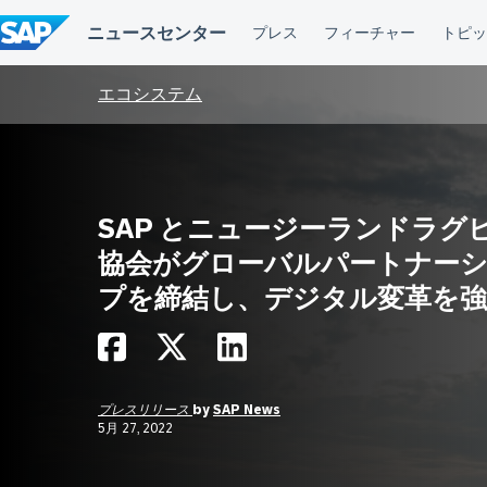
コ
ン
テ
ン
ツ
エコシステム
へ
ス
キ
ッ
プ
SAP とニュージーランドラグ
協会がグローバルパートナー
プを締結し、デジタル変革を強
プレスリリース
by
SAP News
5月 27, 2022