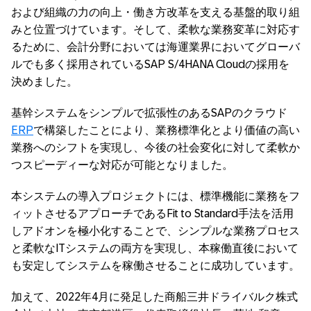
および組織の力の向上・働き方改革を支える基盤的取り組
みと位置づけています。そして、柔軟な業務変革に対応す
るために、会計分野においては海運業界においてグローバ
ルでも多く採用されているSAP S/4HANA Cloudの採用を
決めました。
基幹システムをシンプルで拡張性のあるSAPのクラウド
ERP
で構築したことにより、業務標準化とより価値の高い
業務へのシフトを実現し、今後の社会変化に対して柔軟か
つスピーディーな対応が可能となりました。
本システムの導入プロジェクトには、標準機能に業務をフ
ィットさせるアプローチであるFit to Standard手法を活用
しアドオンを極小化することで、シンプルな業務プロセス
と柔軟なITシステムの両方を実現し、本稼働直後において
も安定してシステムを稼働させることに成功しています。
加えて、2022年4月に発足した商船三井ドライバルク株式