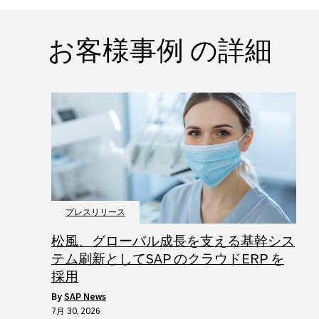
お客様事例 の詳細
プレスリリース
松風、グローバル成長を支える基幹シス
テム刷新としてSAP のクラウドERP を
採用
by
SAP News
7月 30, 2026