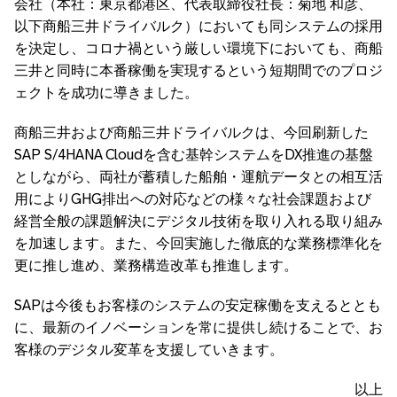
会社（本社：東京都港区、代表取締役社長：菊地 和彦、
以下商船三井ドライバルク）においても同システムの採用
を決定し、コロナ禍という厳しい環境下においても、商船
三井と同時に本番稼働を実現するという短期間でのプロジ
ェクトを成功に導きました。
商船三井および商船三井ドライバルクは、今回刷新した
SAP S/4HANA Cloudを含む基幹システムをDX推進の基盤
としながら、両社が蓄積した船舶・運航データとの相互活
用によりGHG排出への対応などの様々な社会課題および
経営全般の課題解決にデジタル技術を取り入れる取り組み
を加速します。また、今回実施した徹底的な業務標準化を
更に推し進め、業務構造改革も推進します。
SAPは今後もお客様のシステムの安定稼働を支えるととも
に、最新のイノベーションを常に提供し続けることで、お
客様のデジタル変革を支援していきます。
以上