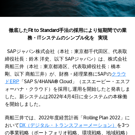
徹底した
Fit to Standard
手法の採用により短期間での業
務・
IT
システムのシンプル化を
実現
SAPジャパン株式会社（本社：東京都千代田区、代表取
締役社長：鈴木 洋史、以下 SAPジャパン）は、株式会社
商船三井（本社：東京都港区、代表取締役社長：橋本
剛、以下 商船三井）が、財務・経理業務にSAPの
クラウ
ドERP
「SAP S/4HANA® Cloud」（エスエーピー・エスフ
ォーハナ・クラウド）を採用し運用を開始したと発表しま
した。新システムは2022年4月4日に全システムの本稼働
を開始しました。
商船三井では、2022年度経営計画「Rolling Plan 2022」に
おいて
DX（デジタル・トランスフォーメーション）
を3つ
の事業戦略（ポートフォリオ戦略、環境戦略、地域戦略）