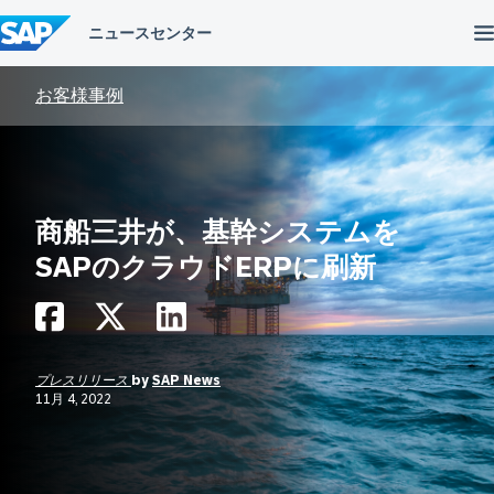
コ
ン
テ
ン
ツ
お客様事例
へ
ス
キ
ッ
プ
商船三井が、基幹システムを
SAPのクラウドERPに刷新
プレスリリース
by
SAP News
11月 4, 2022