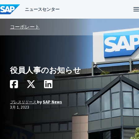
コ
ン
テ
ン
ツ
コーポレート
へ
ス
キ
ッ
プ
役員人事のお知らせ
プレスリリース
by
SAP News
3月 1, 2023