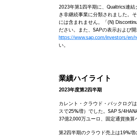
2023年第1四半期に、Qualtrics連
き非継続事業に分類されました。その結
には含まれません。「(N) Disconti
ださい。また、SAPの表示および
https://www.sap.com/investors/en/r
い。
業績ハイライト
2023
年度第
2
四半期
カレント・クラウド・バックログは、
スで25%増）でした。SAP S/4
37億2,000万ユーロ、固定通貨換
第2四半期のクラウド売上は19%増の