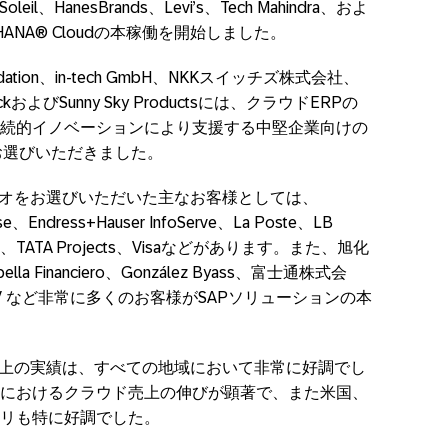
oleil、HanesBrands、Levi’s、Tech Mahindra、およ
/4HANA® Cloudの本稼働を開始しました。
Foundation、in-tech GmbH、NKKスイッチズ株式会社、
epLockおよびSunny Sky Productsには、クラウドERPの
続的イノベーションにより支援する中堅企業向けの
」をお選びいただきました。
リオをお選びいただいた主なお客様としては、
rse、Endress+Hauser InfoServe、La Poste、LB
tander、TATA Projects、Visaなどがあります。また、旭化
lla Financiero、González Byass、富士通株式会
V など非常に多くのお客様がSAPソリューションの本
売上の実績は、すべての地域において非常に好調でし
におけるクラウド売上の伸びが顕著で、また米国、
リも特に好調でした。