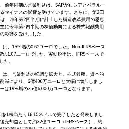
、前年同期の営業利益は、SAPがロシアとベラルー
るマイナスの影響を受けています。さらに、第2四
伸びは、昨年第2四半期に計上した構造改革費用の恩恵
主に今年第2四半期の株価動向による株式報酬費用
の影響を受けました。
は、15%増の0.62ユーロでした。Non-IFRSベース
の1.07ユーロでした。実効税率は、IFRSベースで
%でした。
ーは、営業利益の堅調な拡大と、株式報酬、資本的
削減により、6億400万ユーロと大幅に増加しまし
は19%増の25億6,000万ユーロとなります。
株式売却を1株当たり18.15米ドルで完了したと発表しまし
売却益として約32億ユーロ（IFRSベース）、約
）がSAPの業績に貢献しています。買収価格による現金流