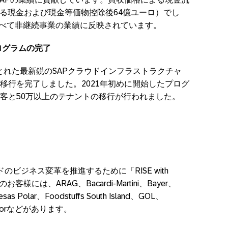
が保有する現金および現金等価物控除後64億ユーロ）でし
献はすべて非継続事業の業績に反映されています。
ログラムの完了
とれた最新鋭のSAPクラウドインフラストラクチャ
移行を完了しました。2021年初めに開始したプログ
の顧客と50万以上のテナントの移行が行われました。
ビジネス変革を推進するために「RISE with
には、ARAG、Bacardi-Martini、Bayer、
esas Polar、Foodstuffs South Island、GOL、
chorなどがあります。