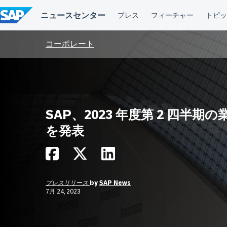
コ
ン
テ
ン
ツ
コーポレート
へ
ス
キ
ッ
プ
SAP、2023 年度第 2 四半期の
を発表
プレスリリース
by
SAP News
7月 24, 2023