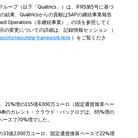
結グループ（以下「Qualtrics」）は、IFRS第5号に基づ
果、Qualtricsからの貢献はSAPの継続事業報告
nued Operations（非継続事業）」の項を参照してく
開示の変更についての詳細は、記録情報セッション （
eports/reporting-framework.html
）をご覧くださ
21%増の115億4,000万ユーロ（固定通貨換算ベー
HANA®のカレント・クラウド・バックログは、65%増の
算ベースで70%増でした。
33億2,000万ユーロ、固定通貨換算ベースで22%増