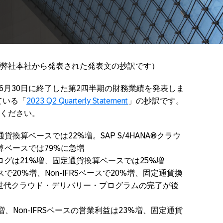
に弊社本社から発表された発表文の抄訳です）
023年6月30日に終了した第2四半期の財務業績を発表しま
ている「
2023 Q2 Quarterly Statement
」の抄訳です。
ください。
換算ベースでは22%増。SAP S/4HANA®クラウ
算ベースでは79%に急増
グは21%増、固定通貨換算ベースでは25%増
で20%増、Non-IFRSベースで20%増、固定通貨換
次世代クラウド・デリバリー・プログラムの完了が後
増、Non-IFRSベースの営業利益は23%増、固定通貨