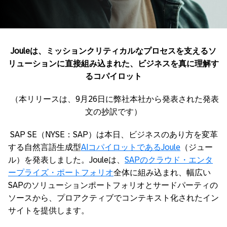
Joule
は
、
ミッションクリティカルなプロセスを支えるソ
リューションに直接組み込まれた、ビジネスを真に理解す
る
コパイロット
（本リリースは、9月26日に弊社本社から発表された発表
文の抄訳です）
SAP SE（NYSE：SAP）は本日、ビジネスのあり方を変革
する自然言語生成型
AIコパイロットであるJoule
（ジュー
ル）を発表しました。Jouleは、
SAPのクラウド・エンタ
ープライズ・ポートフォリオ
全体に組み込まれ、幅広い
SAPのソリューションポートフォリオとサードパーティの
ソースから、プロアクティブでコンテキスト化されたイン
サイトを提供します。