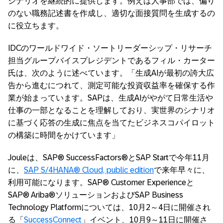
シナリオを継続的に提供します。例えば人事部では、偏り
のない職務記述書を作成し、適切な面接質問を生成するの
に役立ちます。
IDCのワールドワイド・ソートリーダーシップ・リサーチ
担当グループバイスプレジデントであるフィル・カーター
氏は、次のように述べています。「生成AIが最初の誇大広
告から進むにつれて、測定可能な投資収益率を確保する作
業が始まっています。SAPは、生成AIがやがて日常生活や
仕事の一部となることを理解しており、実世界のシナリオ
に基づく応答の生成に焦点を当てたビジネスコパイロット
の構築に時間をかけています」
Jouleは、SAP® SuccessFactors®とSAP Startで今年11月
に、
SAP S/4HANA® Cloud, public edition
で来年早々に、
利用可能になります。SAP® Customer Experienceと
SAP® Ariba®ソリューションおよびSAP Business
Technology Platformについては、10月2～4日に開催され
る「
SuccessConnect
」イベント、10月9～11日に開催さ