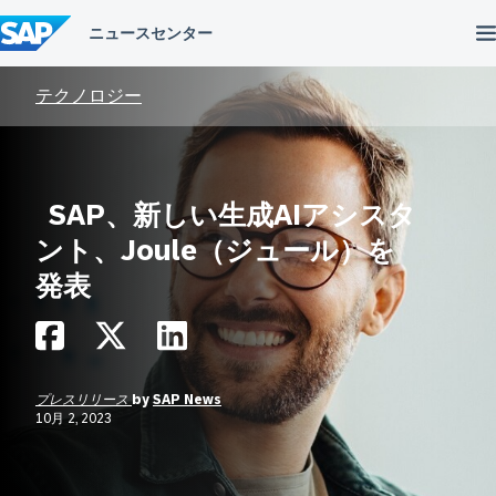
コ
ン
テ
ン
ツ
テクノロジー
へ
ス
キ
ッ
プ
SAP、新しい生成AIアシスタ
ント、Joule（ジュール）を
発表
プレスリリース
by
SAP News
10月 2, 2023