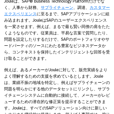
Jouleは、SAP® Business Technology Platformだけでな
く、人事から財務、
サプライチェーン
、調達、
カスタマー
エクスペリエンス
に至るまで、SAPアプリケーションに組
み込まれます。JouleはSAPのユーザーエクスペリエンス
を一変させます。例えば、まるで最も賢い同僚の肩をたた
くようなものです。従業員は、平易な言葉で質問したり、
問題を設定したりするだけで、SAPのポートフォリオやサ
ードパーティのソースにわたる豊富なビジネスデータか
ら、コンテキストを保持したインテリジェントな回答を受
け取ることができます。
例えば、あるメーカーがJouleに対して、販売実績をより
よく理解するための支援を求めているとします。Joule
は、業績不振の地域を特定し、例えばサプライチェーンの
問題を明らかにする他のデータセットにリンクし、サプラ
イチェーンシステムに自動的に接続して、メーカーがレビ
ューするための潜在的な修正策を提示することができま
す。Jouleは、すべてのSAPソリューション向けに新しい