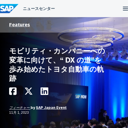
コ
ン
テ
ン
ツ
Features
へ
ス
キ
ッ
モビリティ・カンパニーへの
プ
変革に向けて、“ DX の道”を
歩み始めたトヨタ自動車の軌
跡
フィーチャー
by
SAP Japan Event
11月 1, 2023