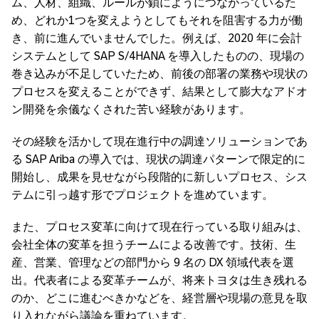
ム、人材、組織、ルールが鎖にようにつながっているた
め、どれか1つを変えようとしてもそれを阻害する力が働
き、前に進んでいませんでした。例えば、2020 年に会計
システムとして SAP S/4HANA を導入したものの、現場の
巻き込みが不足していたため、前後の部署の業務や現状の
プロセスを変えることができず、結果として膨大なアドオ
ン開発を余儀なくされた苦い経験があります。
その経験を活かして現在進行中の調達ソリューションであ
る SAP Ariba の導入では、現状の調達パターンで限定的に
開始し、成果を見せながら段階的に新しいプロセス、シス
テムに引っ越す形でプロジェクトを進めています。
また、プロセス変革に向けて現在行っている取り組みは、
会社全体の変革を担うチームによる改善です。技術、生
産、営業、管理などの部門から 9 名の DX 領域代表を選
出。代表者による変革チームが、将来トヨタは生き残れる
のか、どこに進むべきかなどを、経営層や現場の意見を取
り入れながら議論を重ねています。