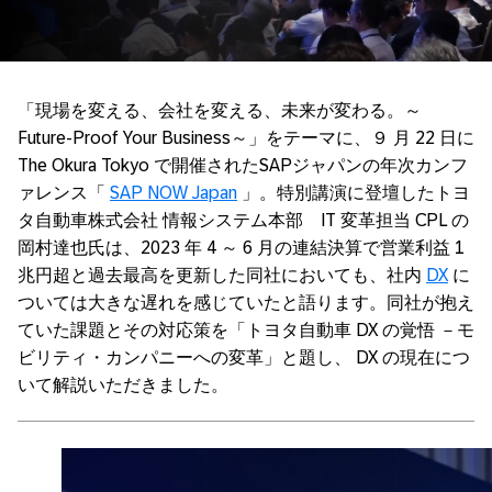
「現場を変える、会社を変える、未来が変わる。～
Future-Proof Your Business～」をテーマに、９ 月 22 日に
The Okura Tokyo で開催されたSAPジャパンの年次カンフ
ァレンス「
SAP NOW Japan
」。特別講演に登壇したトヨ
タ自動車株式会社 情報システム本部 IT 変革担当 CPL の
岡村達也氏は、2023 年 4 ～ 6 月の連結決算で営業利益 1
兆円超と過去最高を更新した同社においても、社内
DX
に
ついては大きな遅れを感じていたと語ります。同社が抱え
ていた課題とその対応策を「トヨタ自動車 DX の覚悟 －モ
ビリティ・カンパニーへの変革」と題し、 DX の現在につ
いて解説いただきました。