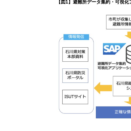
【図
1
】避難所データ集約・可視化