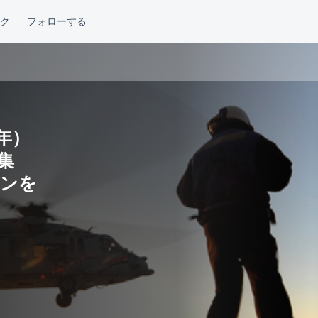
年）
集
ョンを