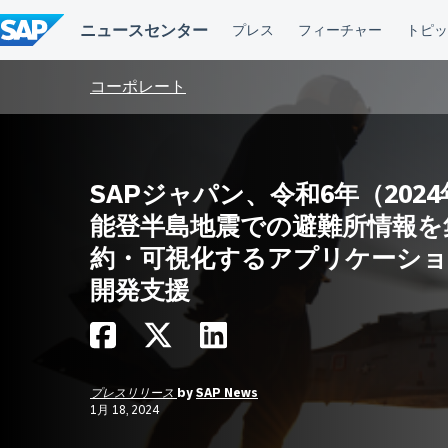
コ
ン
テ
ン
ツ
コーポレート
へ
ス
キ
ッ
プ
SAPジャパン、令和6年（2024
能登半島地震での避難所情報を
約・可視化するアプリケーシ
開発支援
プレスリリース
by
SAP News
1月 18, 2024