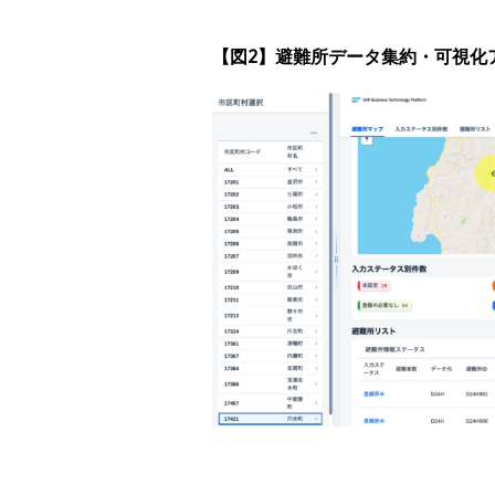
【図
2
】避難所データ集約・可視化