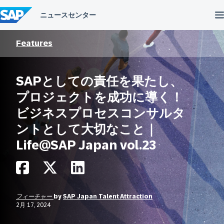
コ
ン
テ
ン
ツ
Features
へ
ス
キ
SAPとしての責任を果たし、
ッ
プ
プロジェクトを成功に導く！
ビジネスプロセスコンサルタ
ントとして大切なこと｜
Life@SAP Japan vol.23
フィーチャー
by
SAP Japan Talent Attraction
2月 17, 2024