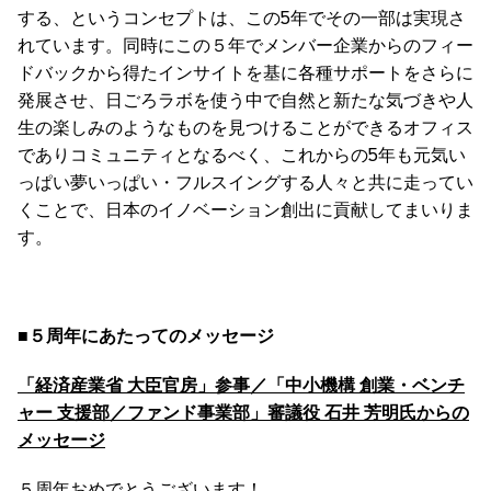
する、というコンセプトは、この5年でその一部は実現さ
れています。同時にこの５年でメンバー企業からのフィー
ドバックから得たインサイトを基に各種サポートをさらに
発展させ、日ごろラボを使う中で自然と新たな気づきや人
生の楽しみのようなものを見つけることができるオフィス
でありコミュニティとなるべく、これからの5年も元気い
っぱい夢いっぱい・フルスイングする人々と共に走ってい
くことで、日本のイノベーション創出に貢献してまいりま
す。
■５周年にあたってのメッセージ
「経済産業省 大臣官房」参事／「中小機構 創業・ベンチ
ャー 支援部／ファンド事業部」審議役 石井 芳明氏からの
メッセージ
５周年おめでとうございます！