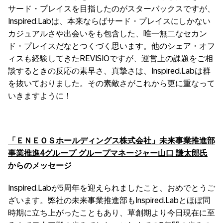
サード・プレイスを目指したのがスターバックスですが、
Inspired.Labは、本来ならばサード・プレイスにしかない
カジュアルさや出会いをも包含した、唯一無二なセカン
ド・プレイスだなとつくづく思います。他のシェア・オフ
ィスも経験してきたREVISIOですが、運営上の課題をご相
談するときの反応の素早さ、真摯さは、Inspired.Labは群
を抜いておりました。その素敵さがこれから更に重なって
いきますように！
「ＥＮＥＯＳホールディングス株式会社」未来事業推進部
事業推進
4グループ グループマネージャー
山口 謙太郎氏
からのメッセージ
Inspired.Labが5周年を迎えられましたこと、おめでとうご
ざいます。弊社の未来事業推進部もInspired.Labとほぼ同
時期に立ち上がったこともあり、草創期より今日現在に至