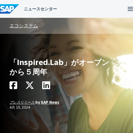
コ
ン
テ
ン
ツ
エコシステム
へ
ス
キ
ッ
プ
「Inspired.Lab」がオープン
から５周年
プレスリリース
by
SAP News
4月 15, 2024