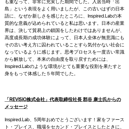
も重なって、非常に充実した期間でした。入居当時「出
島」という表現をよく用いましたが、この古いはずの日本
語に、なぜか新しさを感じたところに、Inspired.Labの本
質的な意義が込められていると私は思います。日本の産業
界は、決して貿易上の鎖国をしたわけではありませんが、
高度成長期の成功体験によって、日本人全体が無意識にも
その古い考え方に囚われていることすら気付かない社会に
なっているように感じます。思考プロセスを一度古い常識
から解放して、本来の自由度を取り戻すためには、
Inspired.Labのような環境がとても重要な役割を果たすと
身をもって体感した５年間でした。
「
REVISIO株式会社」代表取締役社長 郡谷 康士氏からの
メッセージ
Inspired.Lab、5周年おめでとうございます！家をファース
ト・プレイス、職場をセカンド・プレイスとしたときに、