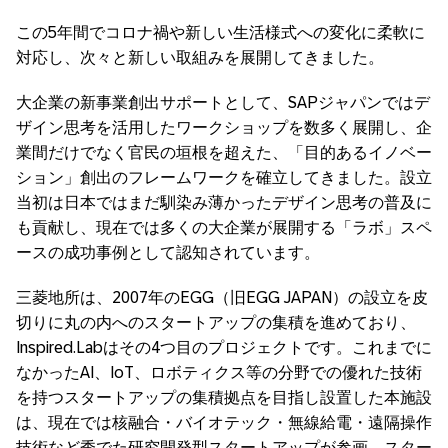
この5年間でコロナ禍や新しい生活様式への変化に柔軟に
対応し、次々と新しい取組みを展開してきました。
大企業の新事業創出サポートとして、SAPジャパンではデ
ザイン思考を活用したワークショップを数多く展開し、企
業間だけでなく官民の垣根を超えた、「目的あるイノベー
ション」創出のフレームワークを確立してきました。設立
当初は日本ではまだ馴染み薄かったデザイン思考の普及に
も貢献し、現在では多くの大企業が展開する「ラボ」スペ
ースの成功事例として認知されています。
三菱地所は、2007年のEGG（旧EGG JAPAN）の設立を皮
切りに丸の内へのスタートアップの集積を進めており、
Inspired.Labはその4つ目のプロジェクトです。これまでに
なかったAI、IoT、ロボティクス等の分野での優れた技術
を持つスタートアップの集積拠点を目指し設置した本施設
は、現在では核融合・バイオテック・無線給電・遠隔操作
技術など秀でた研究開発型スタートアップが参画。スター