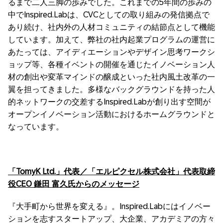
るまで二人三脚の歩みでした。これまでの5年間の歩みの
中でInspired.Labは、CVCとしての取り組みの発信拠点で
あり続け、社内外の人材コミュニティの結節点として機能
しています。加えて、弊社の社内起業プログラムの運営に
あたっては、アイディエーションやデザイン思考ワークシ
ョップ等、各種イベントの開催を通じたイノベーション人
材の創出や変革マインドの醸成といった社内風土改革の一
翼を担ってきました。多様なバックグラウンドを持った人
的ネットワークの交差するInspired.Labが創り出す空間が
オープンイノベーション活動におけるホームグラウンドと
なっています。
「
TomyK Ltd.」代表／「エルピクセル株式会社」代表取締
役CEO 鎌田 富久氏からのメッセージ
『大手町から世界を変える』。Inspired.Labにはイノベー
ションを志すスタートアップ、大企業、アカデミアの方々