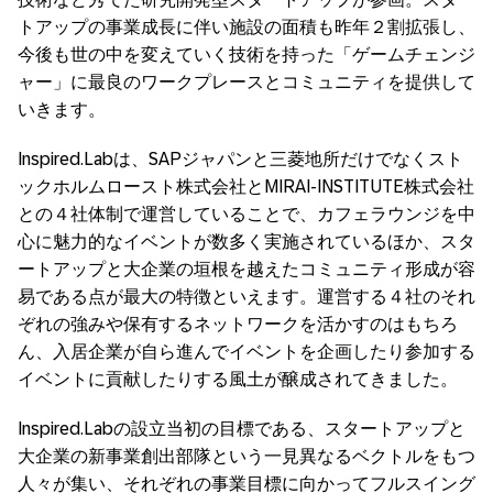
トアップの事業成長に伴い施設の面積も昨年２割拡張し、
今後も世の中を変えていく技術を持った「ゲームチェンジ
ャー」に最良のワークプレースとコミュニティを提供して
いきます。
Inspired.Labは、SAPジャパンと三菱地所だけでなくスト
ックホルムロースト株式会社とMIRAI-INSTITUTE株式会社
との４社体制で運営していることで、カフェラウンジを中
心に魅力的なイベントが数多く実施されているほか、スタ
ートアップと大企業の垣根を越えたコミュニティ形成が容
易である点が最大の特徴といえます。運営する４社のそれ
ぞれの強みや保有するネットワークを活かすのはもちろ
ん、入居企業が自ら進んでイベントを企画したり参加する
イベントに貢献したりする風土が醸成されてきました。
Inspired.Labの設立当初の目標である、スタートアップと
大企業の新事業創出部隊という一見異なるベクトルをもつ
人々が集い、それぞれの事業目標に向かってフルスイング