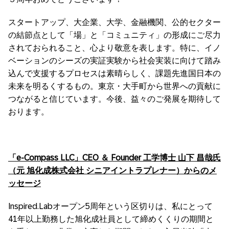
スタートアップ、大企業、大学、金融機関、公的セクター
の結節点として「場」と「コミュニティ」の形成にご尽力
されておられること、心より敬意を表します。特に、イノ
ベーションのシーズの実証実験から社会実装に向けて踏み
込んで支援するプロセスは素晴らしく、課題先進国日本の
未来を明るくするもの。東京・大手町から世界への貢献に
つながると信じています。今後、益々のご発展を期待して
おります。
「
e-Compass LLC」CEO ＆ Founder 工学博士 山下 昌哉氏
（元 旭化成株式会社 シニアイントラプレナー）からのメ
ッセージ
Inspired.Labオープン5周年という区切りは、私にとって
41年以上勤務した旭化成社員として締めくくりの期間と