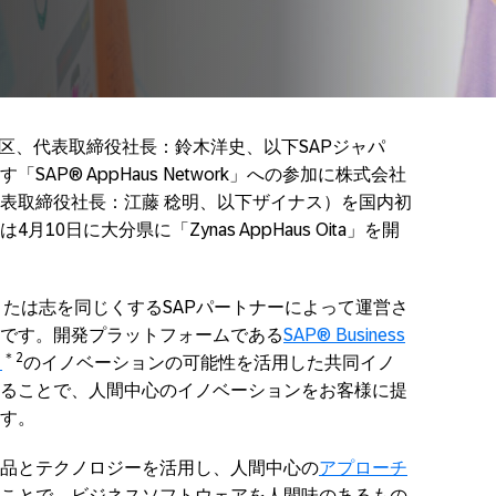
田区、代表取締役社長：鈴木洋史、以下SAPジャパ
AP® AppHaus Network」への参加に株式会社
表取締役社長：江藤 稔明、以下ザイナス）を国内初
0日に大分県に「Zynas AppHaus Oita」を開
APまたは志を同じくするSAPパートナーによって運営さ
です。開発プラットフォームである
SAP® Business
＊
2
）
のイノベーションの可能性を活用した共同イノ
ることで、人間中心のイノベーションをお客様に提
す。
、SAPの製品とテクノロジーを活用し、人間中心の
アプローチ
ことで、ビジネスソフトウェアを人間味のあるもの