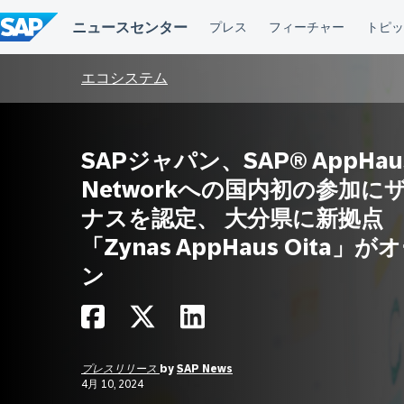
コ
ン
テ
ン
ツ
エコシステム
へ
ス
キ
ッ
SAPジャパン、SAP® AppHau
プ
Networkへの国内初の参加に
ナスを認定、 大分県に新拠点
「Zynas AppHaus Oita」が
ン
プレスリリース
by
SAP News
4月 10, 2024