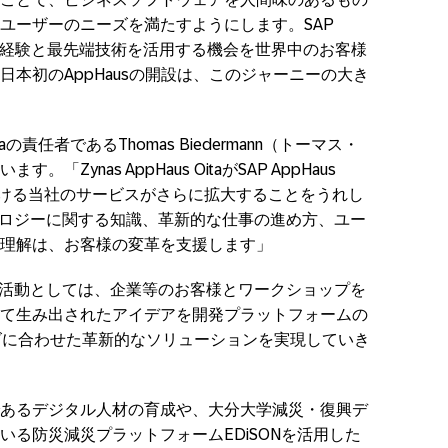
ユーザーのニーズを満たすようにします。SAP
Pの豊富な経験と最先端技術を活用する機会を世界中のお客様
本初のAppHausの開設は、このジャーニーの大き
rk Asiaの責任者であるThomas Biedermann（トーマス・
ynas AppHaus OitaがSAP AppHaus
における当社のサービスがさらに拡大することをうれし
ノロジーに関する知識、革新的な仕事の進め方、ユー
理解は、お客様の変革を支援します」
」の具体的な活動としては、企業等のお客様とワークショップを
て生み出されたアイデアを開発プラットフォームの
ーズに合わせた革新的なソリューションを実現していき
あるデジタル人材の育成や、⼤分⼤学減災・復興デ
る防災減災プラットフォームEDiSONを活用した