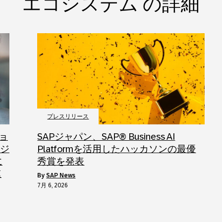
エコシステム の詳細
プレスリリース
ョ
SAPジャパン、SAP® Business AI
ロジ
Platformを活用したハッカソンの最優
に
秀賞を発表
速
by
SAP News
7月 6, 2026