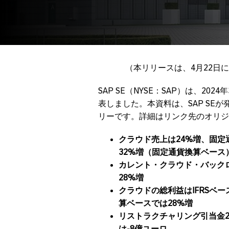
（本リリースは、4月22日
SAP SE（NYSE：SAP）は、20
表しました。本資料は、SAP SE
リーです。詳細はリンク先のオリジ
クラウド売上は24%増、固定通貨換
32%増（固定通貨換算ベース
カレント・クラウド・バックロ
28%増
クラウドの総利益はIFRSベース
算ベースでは28%増
リストラクチャリング引当金2
は-8億ユーロ