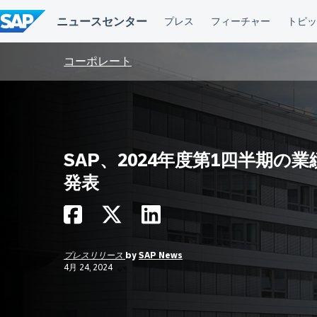
コ
ン
テ
ン
ツ
コーポレート
へ
ス
キ
ッ
プ
SAP、2024年度第1四半期の業
発表
プレスリリース
by
SAP News
4月 24, 2024