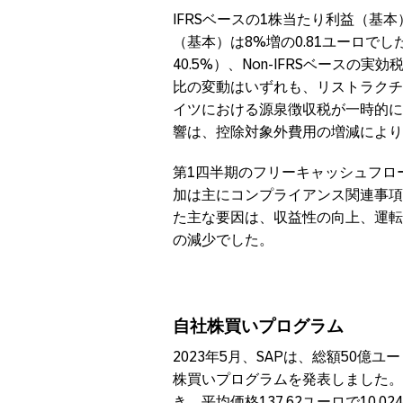
IFRSベースの1株当たり利益（基本）
（基本）は8%増の0.81ユーロでし
40.5%）、Non-IFRSベースの実
比の変動はいずれも、リストラクチ
イツにおける源泉徴収税が一時的に
響は、控除対象外費用の増減により
第1四半期のフリーキャッシュフロー
加は主にコンプライアンス関連事項
た主な要因は、収益性の向上、運転
の減少でした。
自社株買いプログラム
2023年5月、SAPは、総額50億ユ
株買いプログラムを発表しました。2
き、平均価格137.62ユーロで10,