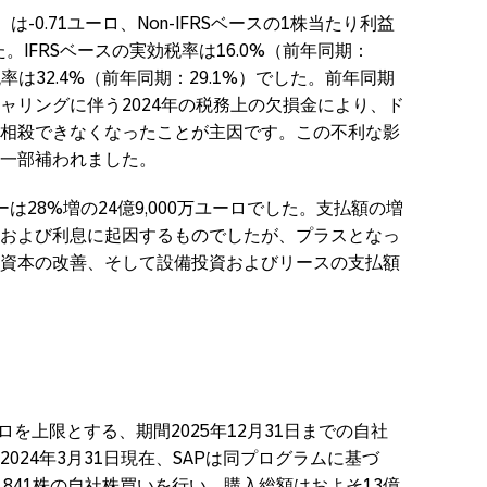
は-0.71ユーロ、Non-IFRSベースの1株当たり利益
た。IFRSベースの実効税率は16.0%（前年同期：
効税率は32.4%（前年同期：29.1%）でした。前年同期
ャリングに伴う2024年の税務上の欠損金により、ド
相殺できなくなったことが主因です。この不利な影
一部補われました。
は28%増の24億9,000万ユーロでした。支払額の増
および利息に起因するものでしたが、プラスとなっ
資本の改善、そして設備投資およびリースの支払額
ーロを上限とする、期間2025年12月31日までの自社
024年3月31日現在、SAPは同プログラムに基づ
024,841株の自社株買いを行い、購入総額はおよそ13億