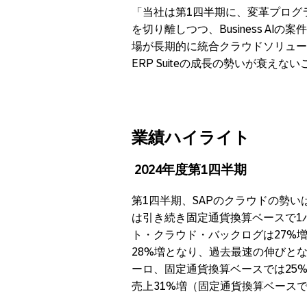
「当社は第1四半期に、変革プログ
を切り離しつつ、Business A
場が長期的に統合クラウドソリューシ
ERP Suiteの成長の勢いが衰え
業績ハイライト
2024
年度第
1
四半期
第1四半期、SAPのクラウドの勢
は引き続き固定通貨換算ベースで1
ト・クラウド・バックログは27%増の
28%増となり、過去最速の伸びとなり
ーロ、固定通貨換算ベースでは25%増と
売上31%増（固定通貨換算ベース