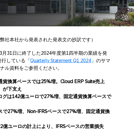
に弊社本社から発表された発表文の抄訳です）
24年3月31日に終了した2024年度第1四半期の業績を発
が発行している「
Quarterly Statement Q1 2024
」のサマ
ナル資料をご参照ください。
算ベースでは25%増。Cloud ERP Suite売上
）が下支え
グは142億ユーロで27%増、固定通貨換算ベースで
で27%増、Non-IFRSベースで27%増、固定通貨換
2億ユーロの計上により、IFRSベースの営業損失