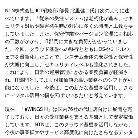
NTN株式会社 ICT戦略部 部長 北里健二氏は次のように述
べています。「従来の受注システムは老朽化が進み、セキ
ュリティ対応や障害発生時の対応に多くの時間と工数を要
していました。また、保守作業やバージョン管理にも相応
の工数がかかり、IT部門に大きな負荷がかかっていまし
た。今回、クラウド基盤への移行とともにOSやミドルウ
ェアを最新化したことで、システム全体の安定性と保守性
が大幅に向上し、セキュリティレベルも強化されました。
これにより、日常の運用管理にかかる業務負荷が軽減さ
れ、IT部門としてより付加価値の高い業務へのシフトが可
能になりました。今後は、この新たな基盤を活用し、さら
にデジタル活用の幅を広げていきたいと考えています」
現在、「eWINGS III」は国内76社の代理店向けに展開を完
了しており、日々の受注業務を支える基盤として安定稼働
しています。NTNは、このクラウド基盤を活用しながら、
今後の事業拡大やサービス高度化に向けたさらなるデジタ