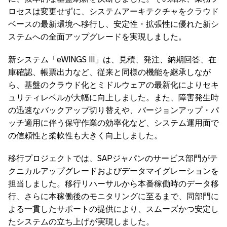
ロセスは変更せずに、システムアーキテクチャをクラウド
ベースの最新環境へ移行し、安定性・拡張性に優れた新シ
ステムへの全面アップグレードを実現しました。
新システム「eWINGS III」は、見積、発注、納期回答、在
庫確認、帳票出力など、従来と同様の機能を継承しなが
ら、基盤のクラウド化とミドルウェアの最新化によりセキ
ュリティレベルが大幅に向上しました。また、障害発生時
の迅速なバックアップ切り替えや、バージョンアップ・パ
ッチ適用に伴う保守作業の効率化など、システム運用面で
の信頼性と柔軟性も大きく向上しました。
移行プロジェクトでは、SAPジャパンのサービス部門がテ
クニカルアップグレードおよびデータマイグレーションを
担当しました。移行リハーサルから本番稼働時のデータ移
行、さらに本稼働後のモニタリングに至るまで、同部門に
よる一貫したサポートの提供により、スムーズかつ安定し
たシステムの立ち上げが実現しました。