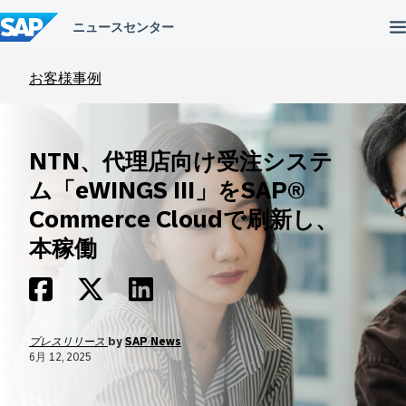
コ
ン
テ
ン
ツ
お客様事例
へ
ス
キ
ッ
NTN、代理店向け受注システ
プ
ム「eWINGS III」をSAP®
Commerce Cloudで刷新し、
本稼働
プレスリリース
by
SAP News
6月 12, 2025