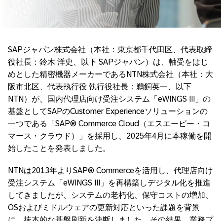
SAPジャパン株式会社（本社：東京都千代田区、代表取締
役社長：鈴木 洋史、以下 SAPジャパン）は、軸受をはじ
めとした精密機器メーカーであるNTN株式会社（本社：大
阪市北区、代表執行役 執行役社長：鵜飼英一、以下
NTN）が、国内代理店向け受注システム「eWINGS III」の
基盤としてSAPのCustomer Experienceソリューションの
一つである「SAP® Commerce Cloud（エスエーピー・コ
マース・クラウド）」を採用し、2025年4月に本稼働を開
始したことを発表しました。
NTNは2013年よりSAP® Commerceを活用し、代理店向け
受注システム「eWINGS III」を再構築しデジタル化を推進
してきましたが、システムの老朽化、保守コストの増加、
OSおよびミドルウェアの更新対応といった課題を背景
に、抜本的な基盤刷新を決断しました。その結果、業務プ