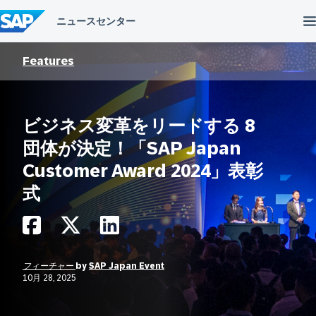
コ
ン
テ
ン
ツ
Features
へ
ス
キ
ッ
ビジネス変革をリードする 8
プ
団体が決定！「SAP Japan
Customer Award 2024」表彰
式
フィーチャー
by
SAP Japan Event
10月 28, 2025