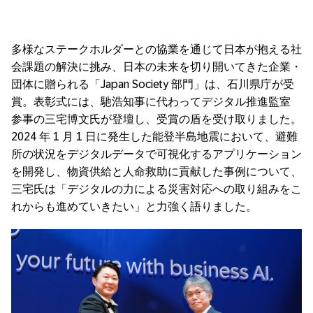
多様なステークホルダーとの協業を通じて日本が抱える社
会課題の解決に挑み、日本の未来を切り開いてきた企業・
団体に贈られる「
Japan Society
部門」は、石川県庁が受
賞。表彰式には、馳浩知事に代わってデジタル推進監室
参事の三宅博文氏が登壇し、受賞の盾を受け取りました。
2024 年
1
月
1
日に発生した能登半島地震において、避難
所の状況をデジタルデータで可視化するアプリケーション
を開発し、物資供給と人命救助に貢献した事例について、
三宅氏は「デジタルの力による災害対応への取り組みをこ
れからも進めていきたい」と力強く語りました。