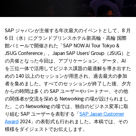
SAP ジャパンが主催する年次最大のイベントとして、8 月
6 日（水）にグランドプリンスホテル新高輪・高輪 国際
館パミールで開催された「SAP NOW AI Tour Tokyo
&
JSUG Conference」。
Japan SAP Users’ Group（JSUG）と
の共催と
なった今回は
、アプリケーション、データ、AI
を三位一体で活用してビジネス課題の最適解を導き出すた
めの
140
以上のセッションが用意され、過去最大の参加
者を集めました。すべてのセッションが終了した後、夕方
からの時間は多くの SAP ユーザーやパートナー、その他
の関係者が交流を深める
Networking
の場が設けられまし
た。この
Networking
の場では、独自のビジネス変革に取
り組む SAP ユーザーを表彰する「
SAP Japan Customer
Award
2024
」の表彰式も行われました。本稿では、その
模様をダイジェストでお伝えします。