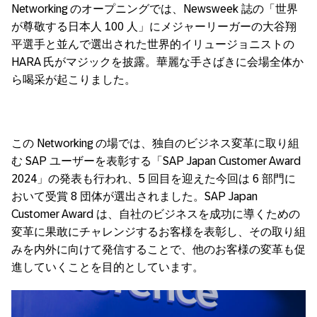
Networking の
オープニングでは、
Newsweek
誌の「世界
が尊敬する日本人
100
人」にメジャーリーガーの大谷翔
平選手と並んで選出された世界的イリュージョニストの
HARA
氏がマジックを披露。華麗な手さばきに会場全体か
ら喝采が起こりました。
この
Networking
の場では、独自のビジネス変革に取り組
む SAP ユーザーを表彰する「SAP Japan Customer Award
2024
」の発表も行われ、
5
回目を迎えた今回は
6
部門に
おいて受賞
8
団体が選出されました。
SAP Japan
Customer Award
は、自社のビジネスを成功に導くための
変革に果敢にチャレンジするお客様を表彰し、その取り組
みを内外に向けて発信することで、他のお客様の変革も促
進していくことを目的としています。