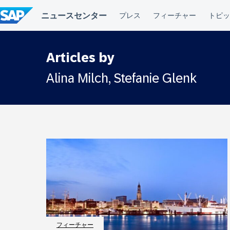
コ
ン
テ
ン
ツ
へ
Articles by
ス
キ
Alina Milch, Stefanie Glenk
ッ
プ
フィーチャー