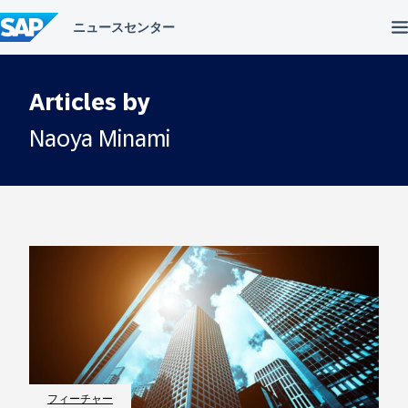
コ
ン
テ
ン
ツ
へ
Articles by
ス
キ
Naoya Minami
ッ
プ
フィーチャー