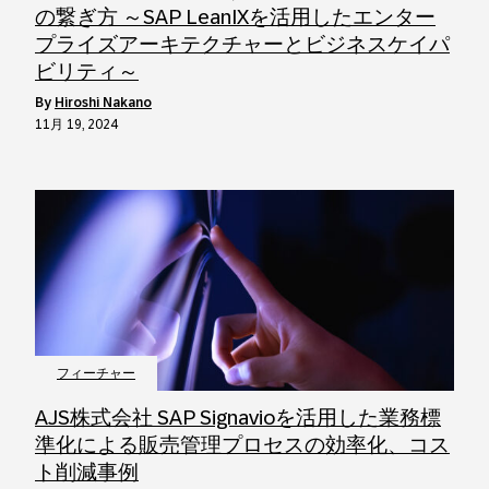
の繋ぎ方 ～SAP LeanIXを活用したエンター
プライズアーキテクチャーとビジネスケイパ
ビリティ～
by
Hiroshi Nakano
11月 19, 2024
フィーチャー
AJS株式会社 SAP Signavioを活用した業務標
準化による販売管理プロセスの効率化、コス
ト削減事例