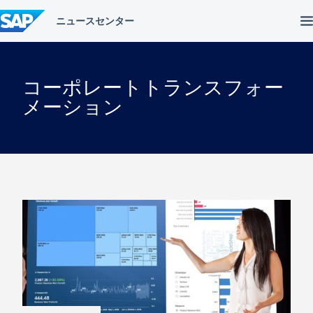
コ
ン
テ
ン
ツ
へ
コーポレートトランスフォー
ス
キ
メーション
ッ
プ