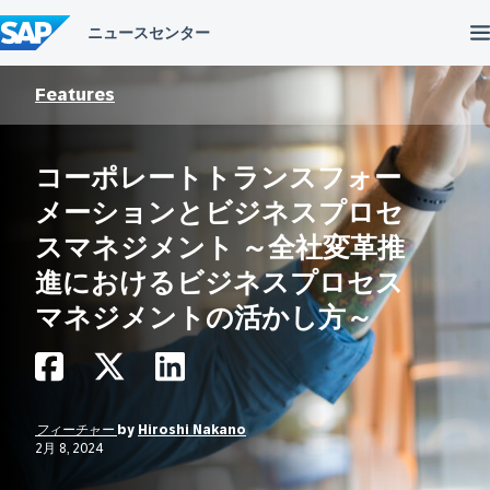
コ
ン
テ
ン
ツ
Features
へ
ス
キ
コーポレートトランスフォー
ッ
プ
メーションとビジネスプロセ
スマネジメント ～全社変革推
進におけるビジネスプロセス
マネジメントの活かし方～
フィーチャー
by
Hiroshi Nakano
2月 8, 2024