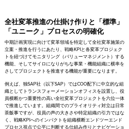
全社変革推進の仕掛け作りと「標準」
「ユニーク」プロセスの明確化
中期計画実現に向けて変革領域を特定して全社変革施策の
立案・推進を行うにあたり、戦略KPIと各変革プロジェク
トを紐づけてモニタリング（バリューマネジメント）する
機能、そしてサイロになりがちな事業・機能組織に横串を
さしてプロジェクトを推進する機能が重要になります。
例えば、独SAP社（以下SAP）ではCOO配下に中立的な組
織としてトランスフォーメーションオフィスを設置し、役
員横断かつ重要性の高い全社変革プロジェクトを六位一体
で推進しています。組織間でのプライオリティ対立は日常
茶飯事ですが、役員の声の大きさや特定組織の引力ではな
く、戦略KPIへのインパクトを組織横断エンドツーエンド
プロセス視点で公平に判断する仕組み作りとナビゲーショ