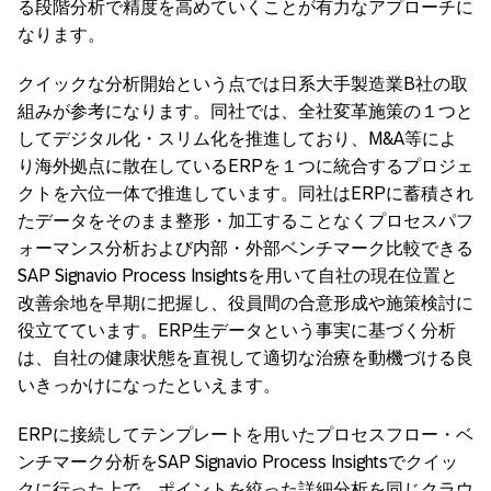
る段階分析で精度を高めていくことが有力なアプローチに
なります。
クイックな分析開始という点では日系大手製造業B社の取
組みが参考になります。同社では、全社変革施策の１つと
してデジタル化・スリム化を推進しており、M&A等によ
り海外拠点に散在しているERPを１つに統合するプロジェ
クトを六位一体で推進しています。同社はERPに蓄積され
たデータをそのまま整形・加工することなくプロセスパフ
ォーマンス分析および内部・外部ベンチマーク比較できる
SAP Signavio Process Insightsを用いて自社の現在位置と
改善余地を早期に把握し、役員間の合意形成や施策検討に
役立てています。ERP生データという事実に基づく分析
は、自社の健康状態を直視して適切な治療を動機づける良
いきっかけになったといえます。
ERPに接続してテンプレートを用いたプロセスフロー・ベ
ンチマーク分析をSAP Signavio Process Insightsでクイッ
クに行った上で、ポイントを絞った詳細分析を同じクラウ