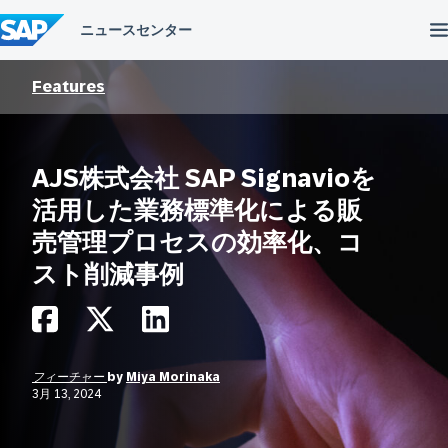
コ
ン
テ
ン
ツ
Features
へ
ス
キ
ッ
AJS株式会社 SAP Signavioを
プ
活用した業務標準化による販
売管理プロセスの効率化、コ
スト削減事例
フィーチャー
by
Miya Morinaka
3月 13, 2024