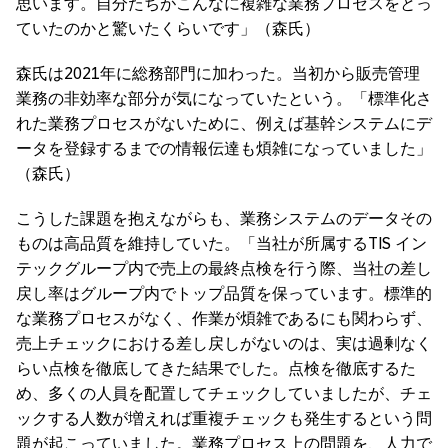
思います。自分たちがこんなに複雑な業務プロセスをとっ
ていたのかと驚いたくらいです」（森氏）
森氏は2021年に総務部門に加わった。当初から販売管理
業務の非効率な部分が気になっていたという。「標準化さ
れた業務プロセスがないために、例えば基幹システムにデ
ータを登録するまでの情報伝達も煩雑になっていました」
（森氏）
こうした課題を抱えながらも、業務システムのデータその
ものは高品質を維持していた。「当社が所属するTIS イン
テックグループ内で売上の最終点検を行う際、当社の差し
戻し率はグループ内でトップ品質を保っています。標準的
な業務プロセスがなく、作業が煩雑であるにも関わらず、
売上チェックにおける差し戻しがないのは、実は過剰なく
らい点検を徹底してきた結果でした。点検を徹底するた
め、多くの人員を配置してチェックしていましたが、チェ
ックする人数が増えれば重複チェックも発生するという問
題が起こっていました。業務プロセス上の問題を、人力で