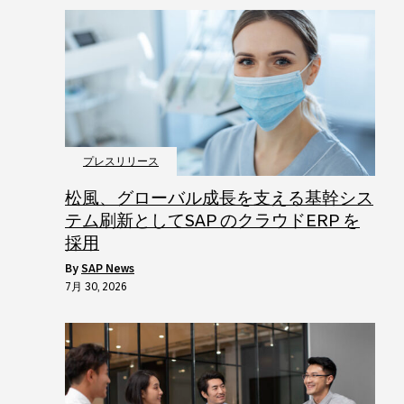
プレスリリース
松風、グローバル成長を支える基幹シス
テム刷新としてSAP のクラウドERP を
採用
by
SAP News
7月 30, 2026