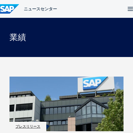
コ
ン
テ
ン
ツ
へ
業績
ス
キ
ッ
プ
プレスリリース