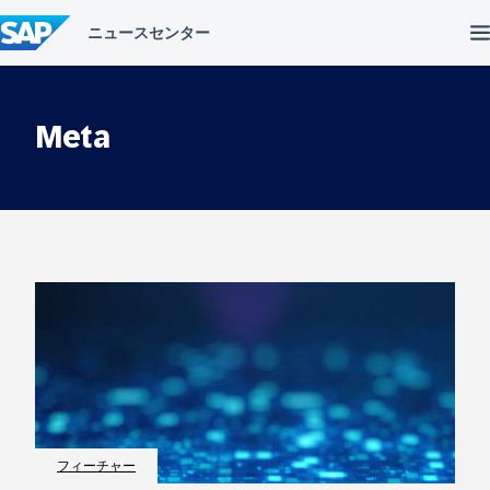
コ
ン
テ
ン
ツ
へ
Meta
ス
キ
ッ
プ
フィーチャー