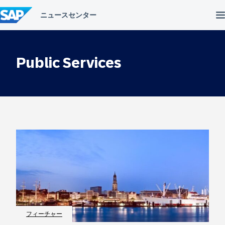
コ
ン
テ
ン
ツ
へ
Public Services
ス
キ
ッ
プ
フィーチャー