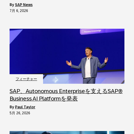
by
SAP News
7月 6, 2026
フィーチャー
SAP、Autonomous Enterpriseを支えるSAP®
Business AI Platformを発表
by
Paul Taylor
5月 26, 2026