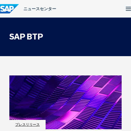
コ
ン
テ
ン
ツ
へ
SAP BTP
ス
キ
ッ
プ
プレスリリース