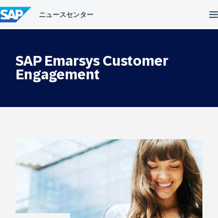
コ
ン
テ
ン
ツ
へ
SAP Emarsys Customer
ス
キ
Engagement
ッ
プ