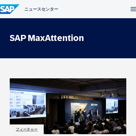
コ
ン
テ
ン
ツ
へ
SAP MaxAttention
ス
キ
ッ
プ
フィーチャー