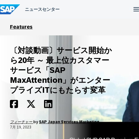
コ
ン
テ
ン
ツ
Features
へ
ス
キ
〔対談動画〕サービス開始か
ッ
プ
ら20年 ～ 最上位カスタマー
サービス「SAP
MaxAttention」がエンター
プライズITにもたらす変革
フィーチャー
by
SAP Japan Services Marketing
7月 19, 2023