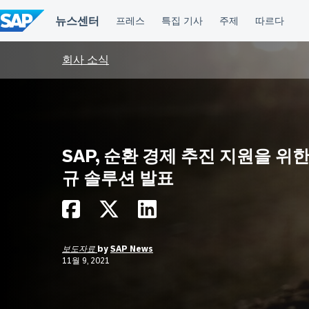
컨
텐
츠
건
너
회사 소식
뛰
기
SAP, 순환 경제 추진 지원을 위한
규 솔루션 발표
보도자료
by
SAP News
11월 9, 2021