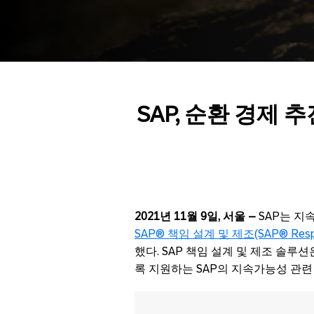
SAP,
순환
경제
추
2021
년
11
월
9
일
,
서울
–
SAP는 지
SAP® 책임 설계 및 제조(SAP® Respons
했다. SAP 책임 설계 및 제조 솔루
록 지원하는 SAP의 지속가능성 관