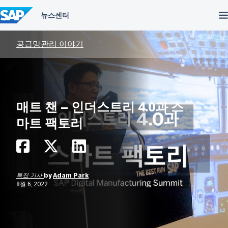
컨
텐
츠
건
너
공급망관리 이야기
뛰
기
매트 챈 – 인더스트리 4.0과 스
마트 팩토리
특집 기사
by
Adam Park
8월 6, 2022