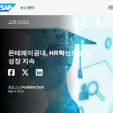
컨
텐
츠
건
너
고객 이야기
뛰
기
몬테레이공대, HR혁신으로 급
성장 지속
특집 기사
by
Adam Park
8월 4, 2022