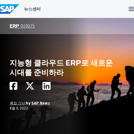
컨
텐
츠
건
너
ERP 이야기
뛰
기
지능형 클라우드 ERP로 새로운
시대를 준비하라
특집 기사
by
SAP News
8월 9, 2022