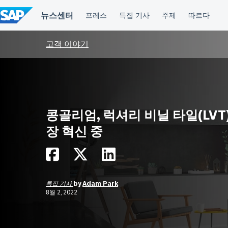
컨
텐
츠
건
너
고객 이야기
뛰
기
콩골리엄, 럭셔리 비닐 타일(LVT
장 혁신 중
특집 기사
by
Adam Park
8월 2, 2022