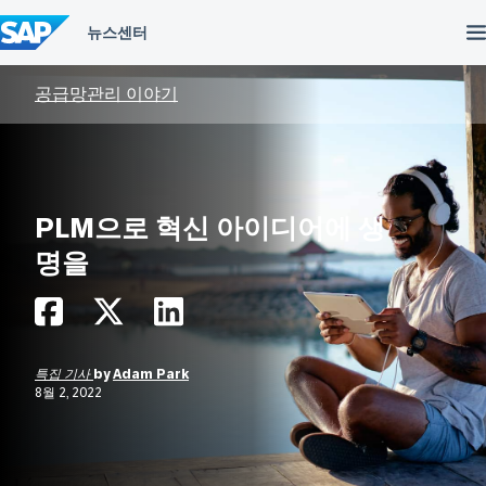
컨
텐
츠
건
너
공급망관리 이야기
뛰
기
PLM으로 혁신 아이디어에 생
명을
특집 기사
by
Adam Park
8월 2, 2022