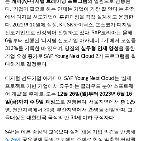
는
케이(K)-디지털 트레이닝 프로그램
의 일환으로 진행된
다. ‘기업이 필요로 하는 인재는 기업이 가장 잘 안다’는 관점
에서 디지털 선도기업이 훈련과정을 직접 설계하고 운영한
다. 2021년 10월에 삼성, KT, SK하이닉스, 포스코가 디지털
선도기업으로 선정되어 진행하고 있다. SAP코리아는 올해
6월부터 진행된 ‘디지털 선도기업 아카데미 1기’에서 모집률
313%를 기록한 바 있으며, 양질의
실무형 인재 양성
을 통한
기업 요청 증가로 SAP Young Next Cloud 2기 프로그램을 확
대하기로 결정했다.
디지털 선도기업 아카데미 SAP Young Next Cloud는 ‘실제
프로젝트 기반 기업에서 요구하는 클라우드 분야 소프트웨
어 개발’을 주제로, 오는
12월 26일(월)부터 2023년 6월 16
일(금)까지 주 5일 과정
으로 진행된다. 서울지역에서 총 125
명, 천안지역에서 30명, 부산지역에서 25명을 선발하며, 교
육대상은 대한민국 국적의 만 34세 이하 구직자다.
SAP는 이론 중심의 교육보다 실제 채용 기업 의견을 반영해
상거래
, 공유경제 등의 프로젝트 주제로 현장 맞춤형 커리큘