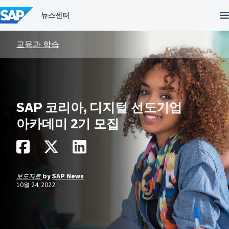
컨
텐
츠
건
너
교육과 학습
뛰
기
SAP 코리아, 디지털 선도기업
아카데미 2기 모집
보도자료
by
SAP News
10월 24, 2022