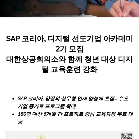
SAP
코리아
,
디지털
선도기업
아카데미
2
기
모집
대한상공회의소와
함께
청년
대상
디지
털
교육훈련
강화
SAP
코리아
,
양질의
실무형
인재
양성에
초점
…
수요
기업
증가로
프로그램
확대
180
명
대상
6
개월
간
프로젝트
중심
교육과정
무료
제
공