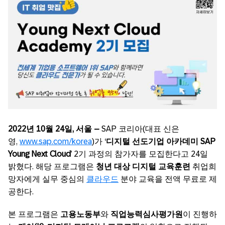
2022
년
10
월
24
일
,
서울
–
SAP 코리아(대표 신은
영,
www.sap.com/korea
)가 ‘
디지털 선도기업 아카데미 SAP
Young Next Cloud
’ 2기 과정의 참가자를 모집한다고 24일
밝혔다. 해당 프로그램은
청년 대상 디지털 교육훈련
취업희
망자에게 실무 중심의
클라우드
분야 교육을 전액 무료로 제
공한다.
본 프로그램은
고용노동부
와
직업능력심사평가원
이 진행하