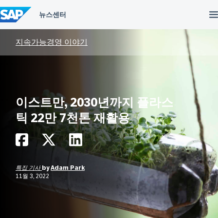
컨
텐
츠
건
너
지속가능경영 이야기
뛰
기
이스트만, 2030년까지 플라스
틱 22만 7천톤 재활용
특집 기사
by
Adam Park
11월 3, 2022