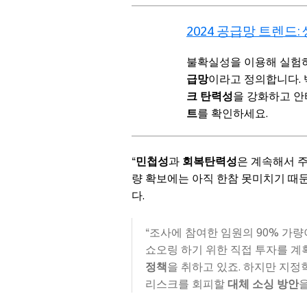
2024 공급망 트렌드:
불확실성을 이용해 실험
급망
이라고 정의합니다. 
크 탄력성
을 강화하고 
트
를 확인하세요.
“
민첩성
과
회복탄력성
은 계속해서 주
량 확보에는 아직 한참 못미치기 때문입
다.
“조사에 참여한 임원의 90% 가
쇼오링 하기 위한 직접 투자를 계
정책
을 취하고 있죠. 하지만 지
리스크를 회피할
대체 소싱 방안
을