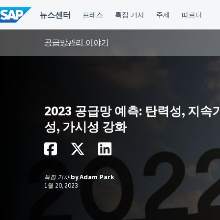
컨
텐
츠
건
너
공급망관리 이야기
뛰
기
2023 공급망 예측: 탄력성, 지속
성, 가시성 강화
특집 기사
by
Adam Park
1월 20, 2023