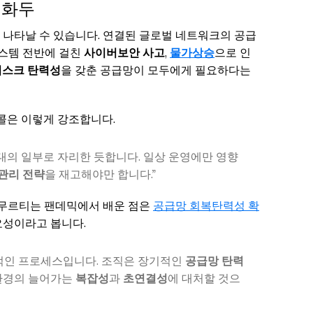
 화두
 나타날 수 있습니다. 연결된 글로벌 네트워크의 공급
스템 전반에 걸친
사이버보안
사고
,
물가상승
으로 인
리스크 탄력성
을 갖춘 공급망이 모두에게 필요하다는
리스콜은 이렇게 강조합니다.
대의 일부로 자리한 듯합니다. 일상 운영에만 영향
관리 전략
을 재고해야만 합니다.”
시마무르티는 팬데믹에서 배운 점은
공급망 회복탄력성 확
요성이라고 봅니다.
인 프로세스입니다. 조직은 장기적인
공급망 탄력
환경의 늘어가는
복잡성
과
초연결성
에 대처할 것으