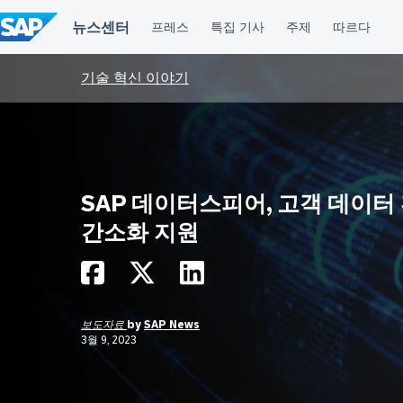
컨
텐
츠
건
너
기술 혁신 이야기
뛰
기
SAP 데이터스피어, 고객 데이터
간소화 지원
보도자료
by
SAP News
3월 9, 2023