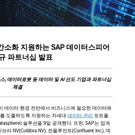
간소화
지원하는
SAP
데이터스피어
규
파트너십
발표
스
,
데이터로봇
등
데이터
및
AI
선도
기업과
파트너십
체결
객이 데이터 환경 전반에서 비즈니스에 필요한 데이터에
트를 도출하도록 지원하는 차세대
데이터 관리
포트폴
atasphere) 솔루션을 9일 공개했다. 또한, SAP는 업계
(Collibra NV), 컨플루언트(Confluent Inc.), 데