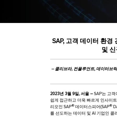
SAP,
고객
데이터
환경
및
신
–
콜리브라
,
컨플루언트
,
데이터브릭
2023
년
3
월
9
일
,
서울
–
SAP는 고
쉽게 접근하고 더욱 빠르게 인사이
®
®
리오인 SAP
데이터스피어(SAP
D
를 선도하는 데이터 및 AI 기업인 콜리브라 NV