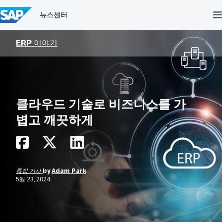
컨
텐
츠
건
너
ERP 이야기
뛰
기
클라우드 기술로 비즈니스를 가
볍고 깨끗하게
특집 기사
by
Adam Park
5월 23, 2024