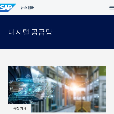
컨
텐
츠
건
너
뛰
디지털 공급망
기
특집 기사