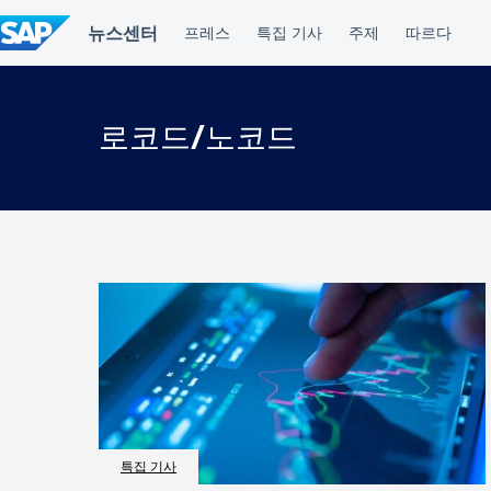
컨
텐
츠
건
너
뛰
로코드/노코드
기
특집 기사