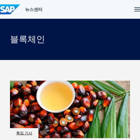
컨
텐
츠
건
너
뛰
블록체인
기
특집 기사