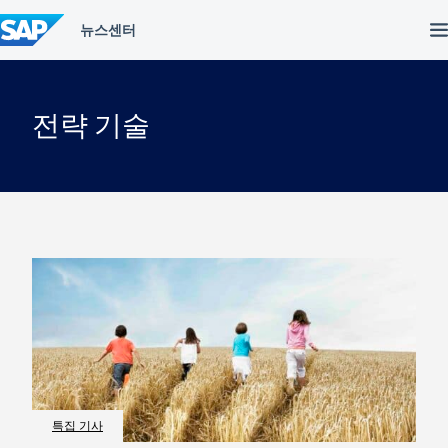
컨
텐
츠
건
너
뛰
전략 기술
기
특집 기사